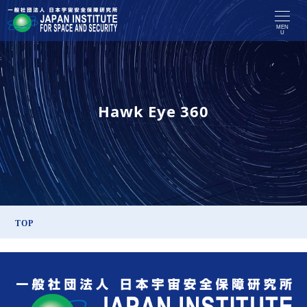
MEN
U
Hawk Eye 360
TOP