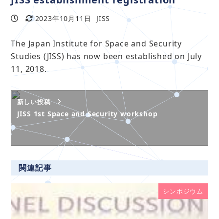
2023年10月11日
JISS
投稿日
更新日
著
者
The Japan Institute for Space and Security
Studies (JISS) has now been established on July
11, 2018.
新しい投稿
JISS 1st Space and Security workshop
関連記事
シンポジウム