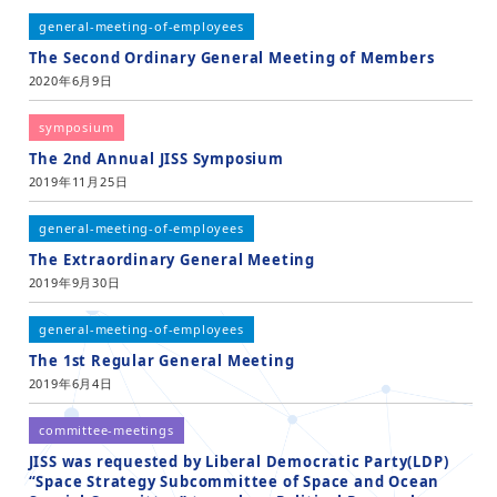
general-meeting-of-employees
The Second Ordinary General Meeting of Members
2020年6月9日
symposium
The 2nd Annual JISS Symposium
2019年11月25日
general-meeting-of-employees
The Extraordinary General Meeting
2019年9月30日
general-meeting-of-employees
The 1st Regular General Meeting
2019年6月4日
committee-meetings
JISS was requested by Liberal Democratic Party(LDP)
“Space Strategy Subcommittee of Space and Ocean