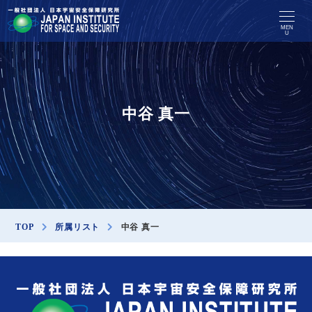
MEN
U
中谷 真一
TOP
所属リスト
中谷 真一