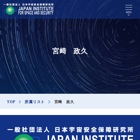
MEN
U
宮﨑 政久
TOP
所属リスト
宮﨑 政久