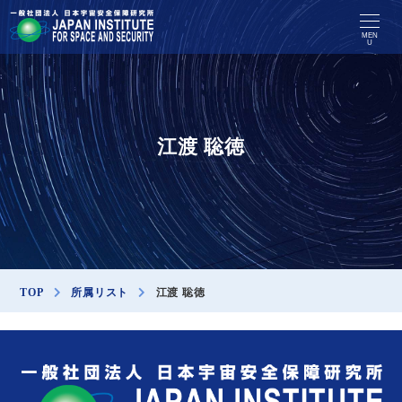
MEN
U
江渡 聡徳
TOP
所属リスト
江渡 聡徳