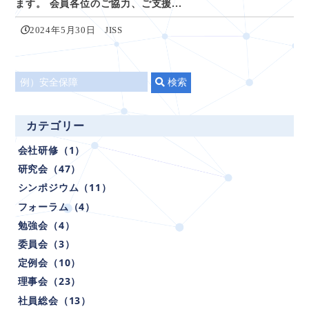
ます。 会員各位のご協力、ご支援...
2024年5月30日
JISS
タ
検索
イ
ト
カテゴリー
ル
会社研修（1）
で
検
研究会（47）
索
シンポジウム（11）
フォーラム（4）
勉強会（4）
委員会（3）
定例会（10）
理事会（23）
社員総会（13）