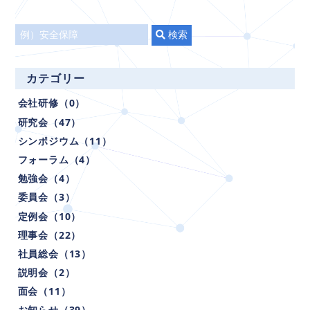
タ
検索
イ
ト
カテゴリー
ル
会社研修（0）
で
検
研究会（47）
索
シンポジウム（11）
フォーラム（4）
勉強会（4）
委員会（3）
定例会（10）
理事会（22）
社員総会（13）
説明会（2）
面会（11）
お知らせ（39）