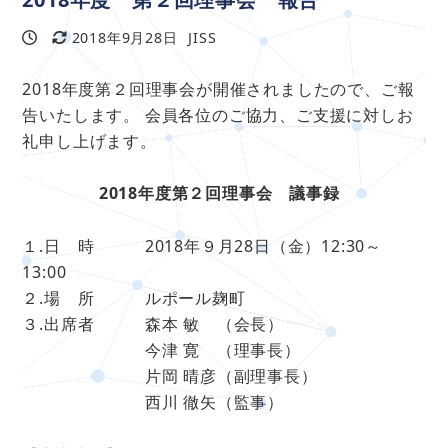
2018年9月28日
JISS
投稿日
更新日
著
者
2018年度第２回理事会が開催されましたので、ご報
告いたします。 会員各位のご協力、ご支援に対しお
礼申し上げます。
2018年度第２回理事会 議事録
１.日 時 2018年９月28日（金）12:30～
13:00
２.場 所 ルポール麹町
３.出席者 森本 敏 （会長）
今津 寛 （理事長）
片岡 晴彦（副理事長）
西川 徹矢（監事）