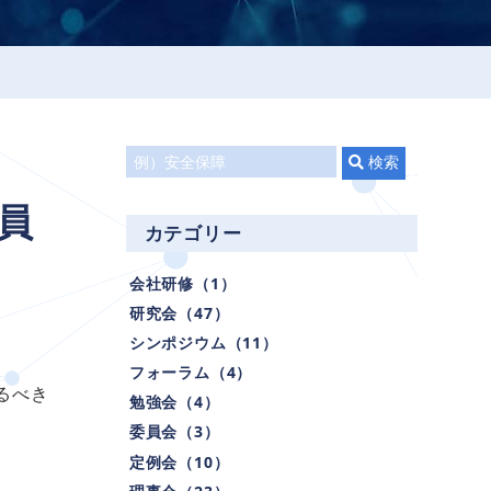
タ
検索
イ
員
ト
カテゴリー
ル
で
会社研修（1）
検
研究会（47）
索
シンポジウム（11）
フォーラム（4）
るべき
勉強会（4）
委員会（3）
定例会（10）