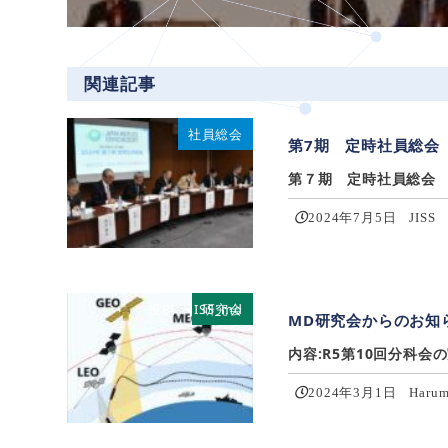
関連記事
社員総会
第7期 定時社員総会
第７期 定時社員総会 報告
2024年7月5日
JISS
投稿：JISS_md
研究会
MD研究会からのお知ら
内容:R5第10回分科会の
2024年3月1日
Harum