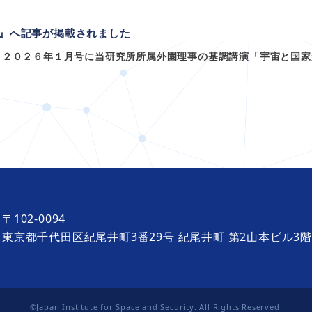
』へ記事が掲載されました
』２０２６年１月号に当研究所所属外園理事の基調講演「宇宙と国家
〒102-0094
東京都千代田区紀尾井町3番29号 紀尾井町 第2山本ビル3階
©Japan Institute for Space and Security. All Rights Reserved.