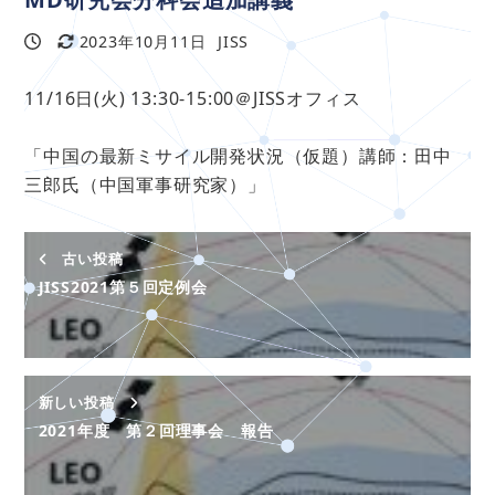
2023年10月11日
JISS
投稿日
更新日
著
者
11/16日(火) 13:30-15:00＠JISSオフィス
「中国の最新ミサイル開発状況（仮題）講師：田中
三郎氏（中国軍事研究家）」
古い投稿
JISS2021第５回定例会
新しい投稿
2021年度 第２回理事会 報告