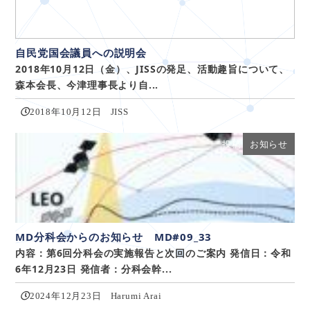
自民党国会議員への説明会
2018年10月12日（金）、JISSの発足、活動趣旨について、
森本会長、今津理事長より自...
2018年10月12日
JISS
投稿：JISS_md
お知らせ
研究会
MD分科会からのお知らせ MD#09_33
内容：第6回分科会の実施報告と次回のご案内 発信日：令和
6年12月23日 発信者：分科会幹...
2024年12月23日
Harumi Arai