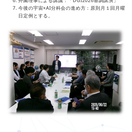
外園理事による講議：「DGI2026基調講演」
今後の宇宙×AI分科会の進め方：原則月１回月曜
日定例とする。