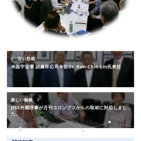
古い投稿
米国宇宙軍 訓練即応司令部Dr. Kun-Chin Lin氏来社
新しい投稿
JISS外園理事が月刊コロンブスからの取材に対応しまし
た。