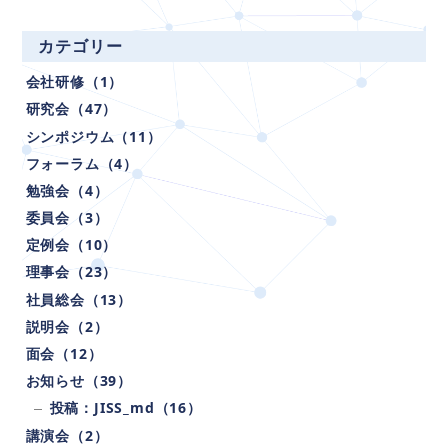
イ
ト
カテゴリー
ル
会社研修（1）
で
検
研究会（47）
索
シンポジウム（11）
フォーラム（4）
勉強会（4）
委員会（3）
定例会（10）
理事会（23）
社員総会（13）
説明会（2）
面会（12）
お知らせ（39）
投稿：JISS_md（16）
講演会（2）