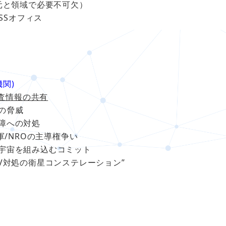
域で必要不可欠）
ISSオフィス
機関)
調査情報の共有
の脅威
障への対処
軍/NROの主導権争い
業宇宙を組み込むコミット
GV対処の衛星コンステレーション”