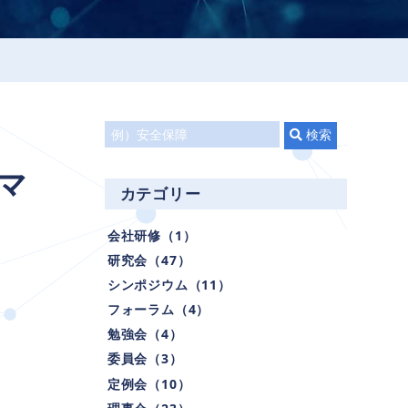
タ
検索
イ
マ
ト
カテゴリー
ル
で
会社研修（1）
検
研究会（47）
索
シンポジウム（11）
フォーラム（4）
勉強会（4）
委員会（3）
定例会（10）