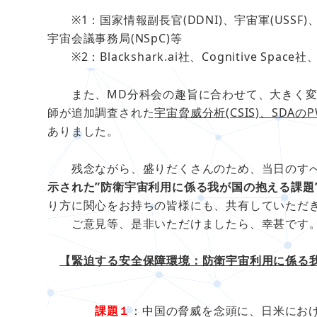
※1：国家情報副長官(DDNI)、宇宙軍(USSF)、
宇宙会議事務局(NSpC)等
※2：Blackshark.ai社、Cognitive Space社、D
また、MD分科会の趣旨に合わせて、大きく変
師が追加調査された
宇宙脅威分析(CSIS)、SD
ありました。
残念ながら、盛りだくさんのため、当日のすべ
示された”防衛宇宙利用に係る我が国の抱える課題
り方に関心をお持ちの皆様にも、共有していただ
ご意見等、是非いただけましたら、幸甚です
【緊迫する安全保障環境：防衛宇宙利用に係る
課題１
：中国の脅威を念頭に、日米にお