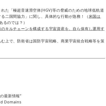
れた「極超音速滑空体(HGV)等の脅威のための地球低軌道
する二国間協力」に関し、具体的な行動が急務！（
米国は
あるのでは？）
衛のキルチェーンを構成する宇宙資産を、自ら保有し運用す
込む上で、防衛省は国防宇宙戦略、商業宇宙統合戦略等を策
らの最新情報”
 Domains