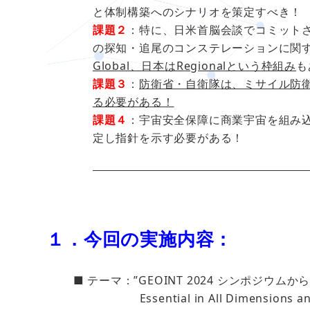
と体制構築へのシナリオを策定すべき！
課題２
：特に、日米首脳会談でコミットさ
の探知・追尾のコンステレーションに関
Global、日本はRegionalという枠組み
も
課題３
：
防衛省・自衛隊は、ミサイル防
る必要がある！
課題４
：宇宙安全保障に商業宇宙を組み
定し指針を示す必要がある！
１．今回の実施内容：
■ テーマ：”GEOINT 2024 シンポジウムか
Essential in All Dimensions and