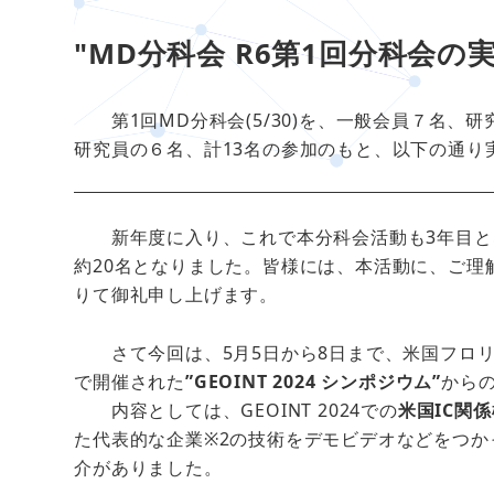
"MD分科会 R6第1回分科会の
第1回MD分科会(5/30)を、一般会員７名、
研究員の６名、計13名の参加のもと、以下の通り
新年度に入り、これで本分科会活動も3年目とな
約20名となりました。皆様には、本活動に、ご理
りて御礼申し上げます。
さて今回は、5月5日から8日まで、米国フロリダ州キシミーのG
で開催された
”GEOINT 2024 シンポジウム”
から
内容としては、GEOINT 2024での
米国IC関
た代表的な企業※2の技術をデモビデオなどをつか
介がありました。