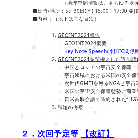
（地理空間情報は、あらゆる次元と領
■日時/場所：5月30日(木) 15:00－17:00 ＠J
■内容：（以下は主な目次）
GEOINT2024報告
・ GEOINT2024概要
・
Key Note Speech(米国IC関係
GEOINT2024を契機とした追加
・ 中国とロシアの宇宙安全保障上
・ 宇宙領域における米国の安全保
・ 次世代GMTIを巡るNGAと宇宙
・ 米国の宇宙安全保障態勢に商
・ 日米首脳会議で確約された“H
課題の考察
２．次回予定等
【改訂】