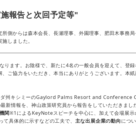
実施報告と次回予定等"
研究所側からは森本会長、長瀬理事、外園理事、肥田木事務局
実施しました。
ります。お陰様で、新たに4名の一般会員を迎えて、登録
解、ご協力をいただき、本当にありがとうございます。本紙
aylord Palms Resort and Conference Ce
の最新情報を、神山政策研究員から報告をしていただきまし
係機関
※1によるKeyNoteスピーチを中心に、加えて会場展
って具体的に示すなどの工夫で、
主な出展企業の動向
につ