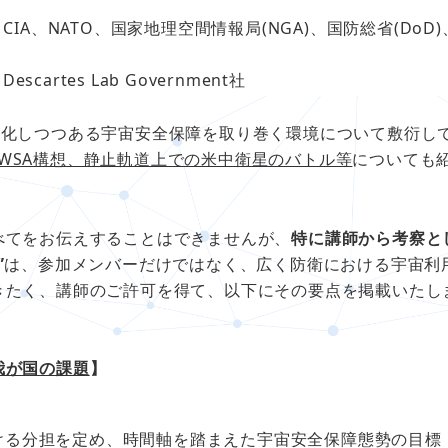
CIA、NATO、国家地理空間情報局(NGA)、国防総省(DoD
escartes Lab Government社
化しつつある宇宙安全保障を取り巻く環境について敷衍し
AのPWSA構想、静止軌道上での米中衛星のバトル等
についても
てをお伝えすることはできませんが、
特に講師から考察と
”
は、参加メンバーだけではなく、広く防衛における宇宙利
きたく、講師のご許可を得て、以下にその要点を掲載いたし
。
我が国の課題
】
ける分担を定め、時間軸を踏まえた宇宙安全保障態勢の目標