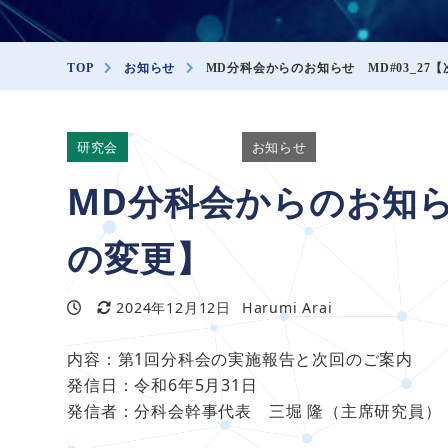
TOP
お知らせ
MD分科会からのお知らせ MD#03_27
研究会
投稿：JISS_md
お知らせ
MD分科会からのお知ら
の変更】
2024年12月12日
Harumi Arai
投稿日
更新日
著
者
内容：第1回分科会の実施報告と次回のご案内
発信日：令和6年5月31日
発信者：分科会幹事代表 三堀 隆（主席研究員）