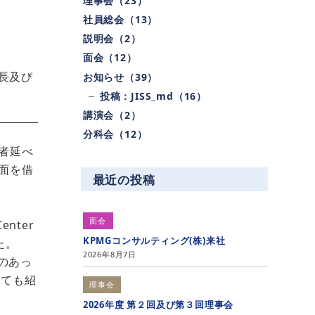
理事会（23）
社員総会（13）
説明会（2）
面会（12）
長及び
お知らせ（39）
投稿：JISS_md（16）
講演会（2）
分科会（12）
者延べ
面を借
最近の投稿
面会
nter
KPMGコンサルティング(株)来社
た。
2026年8月7日
示のあっ
いても紹
理事会
2026年度 第２回及び第３回理事会