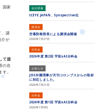
)、国家
会社研修
ICEYE JAPAN、Synspective社
講演会
て、講
空幕防衛部長による講演会開催
紹介が
2026年7月27日
分科会
2026年度 第2回 宇宙xAI分科会
して提
用の在
お知らせ
ます。
JISS外園理事が月刊コロンブスからの取材
に対応しました。
2026年7月21日
分科会
2026年度 第1回 宇宙xAI分科会
2026年7月9日