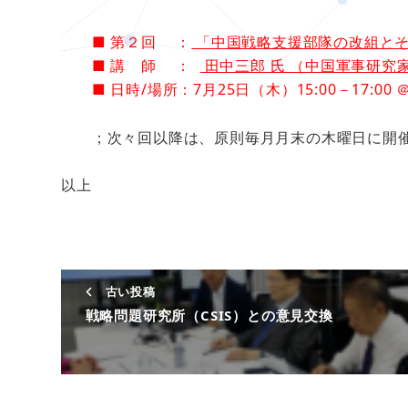
■ 第２回 ：
「中国戦略支援部隊の改組とそ
■ 講 師 ：
田中三郎 氏 （中国軍事研究
■ 日時/場所：7月25日（木）15:00－17:00 ＠
；次々回以降は、原則毎月月末の木曜日に開催
以上
古い投稿
戦略問題研究所（CSIS）との意見交換