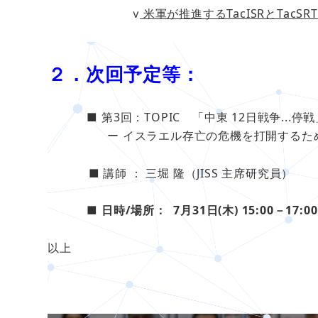
ⅴ
米軍が推進するTacISRとTacSRT
２．次回予定等：
■ 第3回：TOPIC 「中東 12日戦争...停
ー イスラエル存亡の危機を打開するための先
■ 講師 ： 三堀 隆（JISS 主席研究員）
■
日時/場所： 7月31日(木) 15:00－17:0
以上