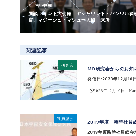
古い投稿
面談：インド大使館 ヤシャワント・パンワル参
官、マジーシュ・マシュー大尉 来所
関連記事
研究会
MD研究会からのお知ら
発信日:2023年12月1
2023年12月10日
Har
社員総会
2019年度 臨時社員
2019年度臨時社員総