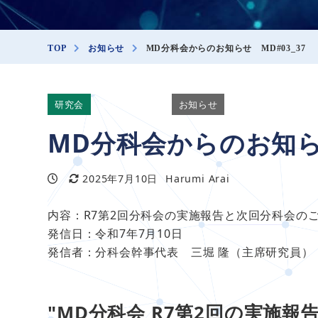
TOP
お知らせ
MD分科会からのお知らせ MD#03_37
研究会
投稿：JISS_md
お知らせ
MD分科会からのお知らせ
2025年7月10日
Harumi Arai
投稿日
更新日
著
者
内容：R7第2回分科会の実施報告と次回分科会の
発信日：令和7年7月10日
発信者：分科会幹事代表 三堀 隆（主席研究員）
"MD分科会 R7第2回の実施報