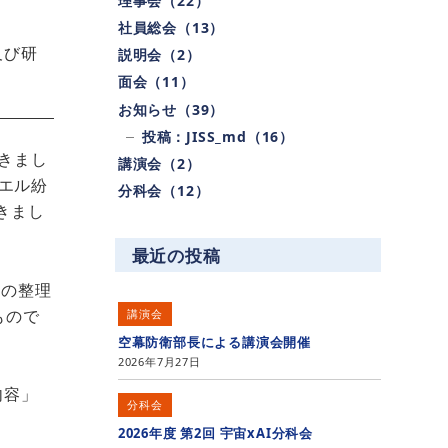
理事会（22）
社員総会（13）
及び研
説明会（2）
面会（11）
お知らせ（39）
投稿：JISS_md（16）
きまし
講演会（2）
ラエル紛
分科会（12）
きまし
最近の投稿
方の整理
もので
講演会
空幕防衛部長による講演会開催
2026年7月27日
内容」
分科会
2026年度 第2回 宇宙xAI分科会