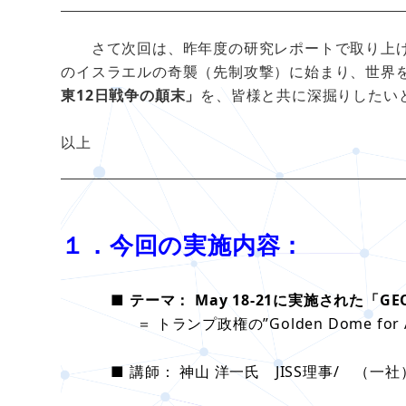
さて次回は、昨年度の研究レポートで取り上げま
のイスラエルの奇襲（先制攻撃）に始まり、世界
東12日戦争の顛末」
を、皆様と共に深掘りしたい
以上
１．今回の実施内容：
■ テーマ： May 18-21に実施された「GEOI
＝ トランプ政権の”Golden Dome for Am
■ 講師： 神山 洋一
氏 JISS理事
/ （一