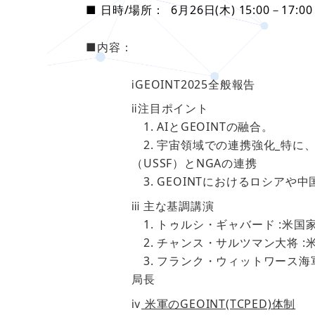
■ 日時/場所： 6月26日(木) 15:00－17:00
■内容：
ⅰGEOINT2025全般報告
ⅱ注目ポイント
1. AIとGEOINTの融合。
2. 宇宙領域での連携強化_特に
（USSF）とNGAの連携
3. GEOINTにおけるロシア
ⅲ 主な基調講演
1. トゥルシ・ギャバード :米国
2. チャンス・サルツマン大将 :
3. フランク・ウィットワース海軍中将
局長
ⅳ
米軍のGEOINT(TCPED)体制