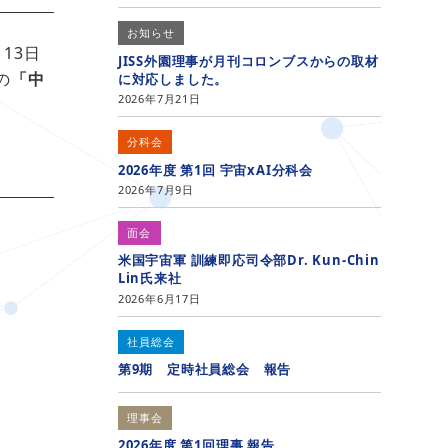
お知らせ
13日
JISS外園理事が月刊コロンブスからの取材
の
「中
に対応しました。
2026年7月21日
分科会
2026年度 第1回 宇宙xAI分科会
2026年7月9日
面会
米国宇宙軍 訓練即応司令部Dr. Kun-Chin
Lin氏来社
2026年6月17日
社員総会
第9期 定時社員総会 報告
理事会
2026年度 第1回理事 報告