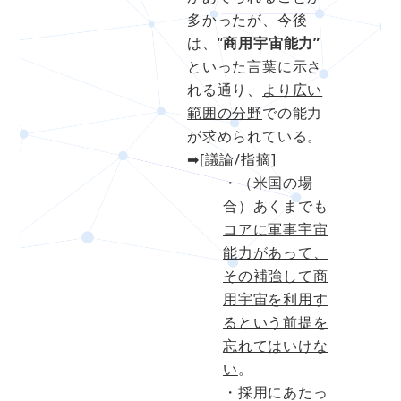
多かったが、今後
は、“
商用宇宙能力”
といった言葉に示さ
れる通り、
より広い
範囲の分野
での能力
が求められている。
➡[議論/指摘]
・（米国の場
合）あくまでも
コアに軍事宇宙
能力があって、
その補強して商
用宇宙を利用す
るという前提を
忘れてはいけな
い
。
・採用にあたっ