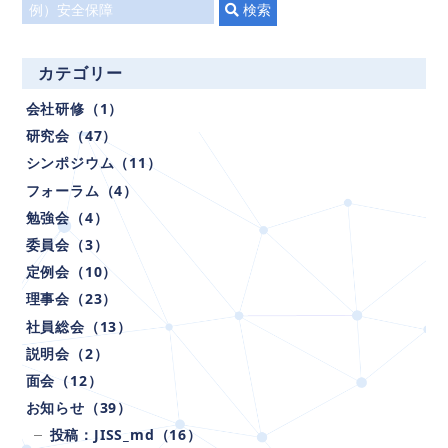
タ
検索
イ
ト
カテゴリー
ル
会社研修（1）
で
検
研究会（47）
索
シンポジウム（11）
フォーラム（4）
勉強会（4）
委員会（3）
定例会（10）
理事会（23）
社員総会（13）
説明会（2）
面会（12）
お知らせ（39）
投稿：JISS_md（16）