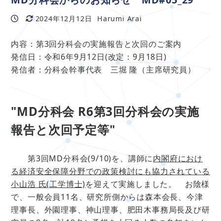
2024年12月12日
Harumi Arai
投稿日
更新日
著
者
内容：第3回分科会の実施報告と次回のご案内
発信日：令和6年9月12日(改定：9月18日)
発信者：分科会幹事代表 三堀 隆（主席研究員）
"MD分科会 R6第3回分科会の実施
報告と次回予定等"
第3回MD分科会(9/10)を、講師に
内閣府におけ
る経済安全保障分野での政策検討にも協力されている
小山浩 氏(工学博士)
を迎えて実施しました。 お陰様
で、一般会員11名、研究所側からは森本会長、今津
理事長、外園理事、神山理事、肥田木事務局長及び研