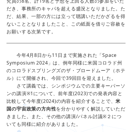
究員の8名、計19名と予想を上回る人数の参加をいた
だき、事務所のキャパを超える盛況となりました。た
だ、結果、一部の方には立って聴講いただかざるを得
ないこととなりましたこと、この紙面を借りご容赦を
お願いする次第です。
今年4月8日から11日まで実施された「Space
Symposium 2024」は、例年同様に米国コロラド州
のコロラドスプリングズのザ・ブロードムーア（ホテ
ル）にて開催され、今回で39回目を迎えました。
さて講義では、シンポジウムでの主要キーパーソ
ンの講演※1について、前年度(2023)での発表内容と
比較して今年度(2024)の内容を紹介することで、
米
国の宇宙政策の方向性
を分かりやすく解説していただ
きました。また、その他の講演/パネル討議※２につ
いても同様に紹介がありました。