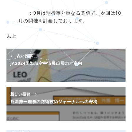
；9月は別行事と重なる関係で、
次回は10
月の開催を計画
しております。
以上
古い投稿
JA2024国際航空宇宙展出展のご案内
新しい投稿
外園博一理事の防衛技術ジャーナルへの寄稿